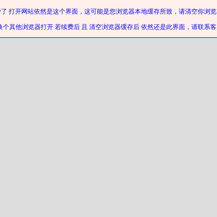
费了 打开网站依然是这个界面，这可能是您浏览器本地缓存所致，请清空你浏览
换个其他浏览器打开 若续费后 且 清空浏览器缓存后 依然还是此界面，请联系