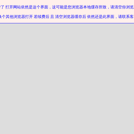
费了 打开网站依然是这个界面，这可能是您浏览器本地缓存所致，请清空你浏览
换个其他浏览器打开 若续费后 且 清空浏览器缓存后 依然还是此界面，请联系