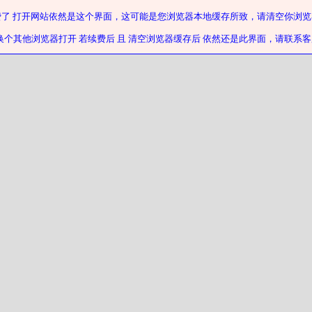
费了 打开网站依然是这个界面，这可能是您浏览器本地缓存所致，请清空你浏览
换个其他浏览器打开 若续费后 且 清空浏览器缓存后 依然还是此界面，请联系